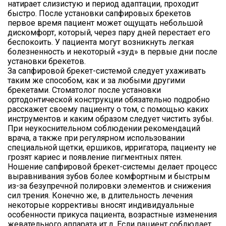
натирает слизистую и период адаптации, проходит
быстро. После установки сапфировых брекетов
первое время пациент может ощущать небольшой
дискомфорт, который, через пару дней перестает его
беспокоить. У пациента могут возникнуть легкая
болезненность и некоторый «зуд» в первые дни после
установки брекетов.
За сапфировой брекет-системой следует ухаживать
таким же способом, как и за любыми другими
брекетами. Стоматолог после установки
ортодонтической конструкции обязательно подробно
расскажет своему пациенту о том, с помощью каких
инструментов и каким образом следует чистить зубы.
При неукоснительном соблюдении рекомендаций
врача, а также при регулярном использовании
специальной щетки, ершиков, ирригатора, пациенту не
грозят кариес и появление пигментных пятен.
Ношение сапфировой брекет-системы делает процесс
выравнивания зубов более комфортным и быстрым
из-за безупречной полировки элементов и снижения
сил трения. Конечно же, в длительность лечения
некоторые коррективы вносят индивидуальные
особенности прикуса пациента, возрастные изменения
жевательного аппарата ит.д. Если пациент соблюдает