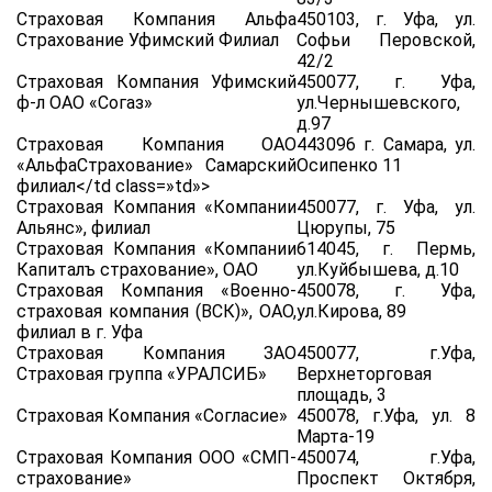
Страховая Компания Альфа
450103, г. Уфа, ул.
Страхование Уфимский Филиал
Софьи Перовской,
42/2
Страховая Компания Уфимский
450077, г. Уфа,
ф-л ОАО «Согаз»
ул.Чернышевского,
д.97
Страховая Компания ОАО
443096 г. Самара, ул.
«АльфаСтрахование» Самарский
Осипенко 11
филиал</td class=»td»>
Страховая Компания «Компании
450077, г. Уфа, ул.
Альянс», филиал
Цюрупы, 75
Страховая Компания «Компании
614045, г. Пермь,
Капиталъ страхование», ОАО
ул.Куйбышева, д.10
Страховая Компания «Военно-
450078, г. Уфа,
страховая компания (ВСК)», ОАО,
ул.Кирова, 89
филиал в г. Уфа
Страховая Компания ЗАО
450077, г.Уфа,
Страховая группа «УРАЛСИБ»
Верхнеторговая
площадь, 3
Страховая Компания «Согласие»
450078, г.Уфа, ул. 8
Марта-19
Страховая Компания ООО «СМП-
450074, г.Уфа,
страхование»
Проспект Октября,