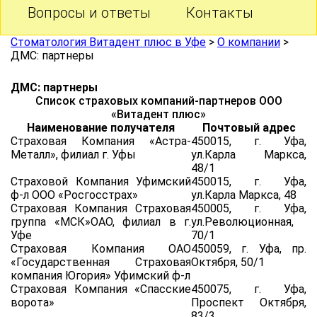
Вопросы и ответы
Контакты
Стоматология Витадент плюс в Уфе
>
О компании
>
ДМС: партнеры
ДМС: партнеры
Список страховых компаний-партнеров ООО
«Витадент плюс»
Наименование получателя
Почтовый адрес
Страховая Компания «Астра-
450015, г. Уфа,
Металл», филиал г. Уфы
ул.Карла Маркса,
48/1
Страховой Компания Уфимский
450015, г. Уфа,
ф-л ООО «Росгосстрах»
ул.Карла Маркса, 48
Страховая Компания Страховая
450005, г. Уфа,
группа «МСК»ОАО, филиал в г.
ул.Революционная,
Уфе
70/1
Страховая Компания ОАО
450059, г. Уфа, пр.
«Государственная Страховая
Октября, 50/1
компания Югория» Уфимский ф-л
Страховая Компания «Спасские
450075, г. Уфа,
ворота»
Проспект Октября,
83/3