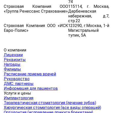
74
Страховая Компания ООО
115114, г. Москва,
«Группа Ренессанс Страхование»
Дербеневская
набережная, д.7,
стр.22
Страховая Компания ООО «ИСК
123290, г.Москва, 1-й
Евро-Полис»
Магистральный
тупик, 5А
О компании
Лицензии
Реквизиты
Награды
Филиалы
Расписание приема врачей
Руководство
ДМС: партнеры
Информация для пациентов
Услуги и цены
Имплантология
Терапевтическая стоматология (лечение зубов)
Хирургическая стоматология (все виды операций)
Ортодонтия (исправление прикуса брекетами)