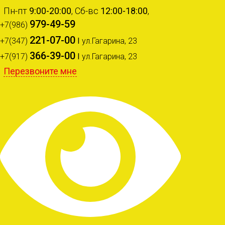
Пн-пт
9:00-20:00
, Сб-вс
12:00-18:00
,
979-49-59
+7(986)
221-07-00
+7(347)
I
ул.Гагарина, 23
366-39-00
+7(917)
I
ул.Гагарина, 23
Перезвоните мне