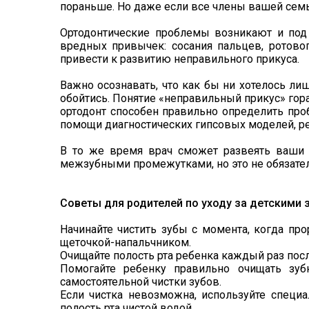
пораньше. Но даже если все члены вашей семь
Ортодонтические проблемы возникают и под
вредных привычек: сосания пальцев, ротов
привести к развитию неправильного прикуса.
Важно осознавать, что как бы ни хотелось ли
обойтись. Понятие «неправильный прикус» гор
ортодонт способен правильно определить проб
помощи диагностических гипсовых моделей, р
В то же время врач сможет развеять ваши б
межзубными промежутками, но это не обязатель
Советы для родителей по уходу за детскими 
Начинайте чистить зубы с момента, когда пр
щеточкой-напальчником.
Очищайте полость рта ребенка каждый раз пос
Помогайте ребенку правильно очищать зуб
самостоятельной чистки зубов.
Если чистка невозможна, используйте специ
полость рта чистой водой.