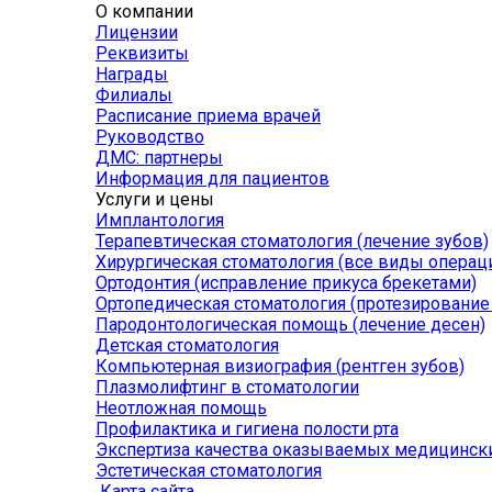
О компании
Лицензии
Реквизиты
Награды
Филиалы
Расписание приема врачей
Руководство
ДМС: партнеры
Информация для пациентов
Услуги и цены
Имплантология
Терапевтическая стоматология (лечение зубов)
Хирургическая стоматология (все виды операц
Ортодонтия (исправление прикуса брекетами)
Ортопедическая стоматология (протезирование
Пародонтологическая помощь (лечение десен)
Детская стоматология
Компьютерная визиография (рентген зубов)
Плазмолифтинг в стоматологии
Неотложная помощь
Профилактика и гигиена полости рта
Экспертиза качества оказываемых медицински
Эстетическая стоматология
Карта сайта