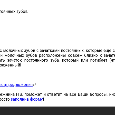
тоянных зубов:
с молочных зубов с зачатками постоянных, которые еще с
ни молочных зубов расположены совсем близко к зачат
ь зачаток постоянного зуба, который или погибает (ч
ораженный!
пецпредложения
«!
Лежнина Н.В. поможет и ответит на все Ваши вопросы, и
просто
заполнив форму
!