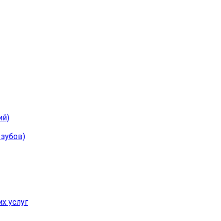
ий)
 зубов)
х услуг