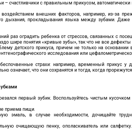
и – счастливчики с правильным прикусом, автоматически 
 воздействием внешних факторов, например, из-за пр
ого дыхания, прокладывания языка между зубами. Даже
шний раз оградить ребенка от стрессов, связанных с пос
аздо шире понятия «кривые зубы», так что не все дефект
лему детского прикуса, причем не только на основании в
ентгенографического исследования или цефалометрическог
еспочвенные страхи: например, временный прикус у д
но означает, что они сохранятся и тогда, когда прорежутс
зубками
орезался первый зубик. Воспользуйтесь чистым кусочком 
ле приема пищи.
ную эмаль, в случае необходимости, дочищайте труд
альную очищающую пенку, ополаскиватель или салфетку