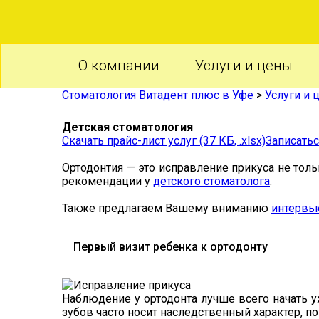
О компании
Услуги и цены
Стоматология Витадент плюс в Уфе
>
Услуги и 
Детская стоматология
Скачать прайс-лист услуг (37 КБ, .xlsx)
Записатьс
Ортодонтия — это исправление прикуса не тол
рекомендации у
детского стоматолога
.
Также предлагаем Вашему вниманию
интервь
Первый визит ребенка к ортодонту
Наблюдение у ортодонта лучше всего начать у
зубов часто носит наследственный характер, п