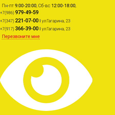
Пн-пт
9:00-20:00
, Сб-вс
12:00-18:00
,
979-49-59
+7(986)
221-07-00
+7(347)
I
ул.Гагарина, 23
366-39-00
+7(917)
I
ул.Гагарина, 23
Перезвоните мне