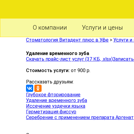
О компании
Услуги и цены
Стоматология Витадент плюс в Уфе
>
Услуги и
Удаление временного зуба
Скачать прайс-лист услуг (37 КБ, .xlsx)
Записать
Стоимость услуги:
от 900 р.
Рассказать друзьям:
Глубокое фторирование
Удаление временного зуба
Иссечение уздечки языка
Герметизация фиссур
Серебрение с применением препарата Аргенат