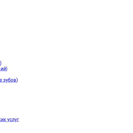
)
ий)
е зубов)
их услуг