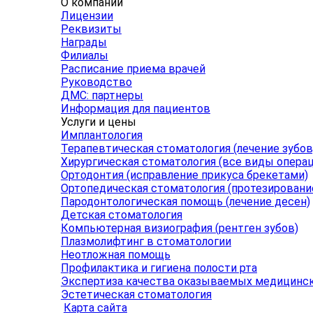
О компании
Лицензии
Реквизиты
Награды
Филиалы
Расписание приема врачей
Руководство
ДМС: партнеры
Информация для пациентов
Услуги и цены
Имплантология
Терапевтическая стоматология (лечение зубов
Хирургическая стоматология (все виды операц
Ортодонтия (исправление прикуса брекетами)
Ортопедическая стоматология (протезировани
Пародонтологическая помощь (лечение десен)
Детская стоматология
Компьютерная визиография (рентген зубов)
Плазмолифтинг в стоматологии
Неотложная помощь
Профилактика и гигиена полости рта
Экспертиза качества оказываемых медицинск
Эстетическая стоматология
Карта сайта