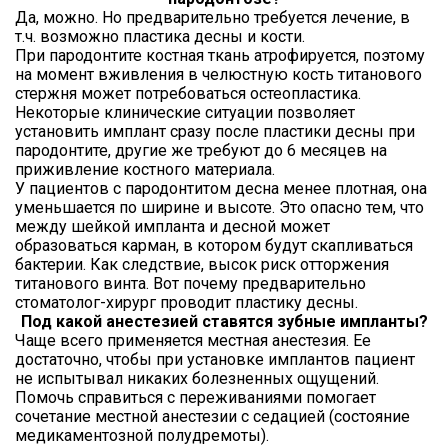
Да, можно. Но предварительно требуется лечение, в
т.ч. возможно пластика десны и кости.
При пародонтите костная ткань атрофируется, поэтому
на момент вживления в челюстную кость титанового
стержня может потребоваться остеопластика.
Некоторые клинические ситуации позволяет
установить имплант сразу после пластики десны при
пародонтите, другие же требуют до 6 месяцев на
приживление костного материала.
У пациентов с пародонтитом десна менее плотная, она
уменьшается по ширине и высоте. Это опасно тем, что
между шейкой импланта и десной может
образоваться карман, в котором будут скапливаться
бактерии. Как следствие, высок риск отторжения
титанового винта. Вот почему предварительно
стоматолог-хирург проводит пластику десны.
Под какой анестезией ставятся зубные импланты?
Чаще всего применяется местная анестезия. Ее
достаточно, чтобы при установке имплантов пациент
не испытывал никаких болезненных ощущений.
Помочь справиться с переживаниями помогает
сочетание местной анестезии с седацией (состояние
медикаментозной полудремоты).