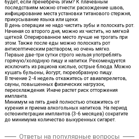
будет, если пренебречь этим? К плачевным
последствиям можно отнести: расхождение швов,
инфицирование места установки титанового стержня,
прикусывание языка или щеки.
В день операции не надо чистить зубы и полоскать рот.
Начиная со второго дня, можно их чистить, но мягкой
щеткой. Оперированное место лучше не трогать при
этом. Также после еды можно полоскать рот
антисептическим раствором, но очень мягко.
Первые две-три сутки строго нельзя употреблять
горячую/холодную пищу и напитки. Рекомендуется
исключить из рациона кислые, острые блюда. Можно
кушать бульоны, йогурт, пюреобразную пищу.
В течение 2-4 недель откажитесь от авиаперелетов,
сауны, повышенных физических нагрузок,
переохлаждения. Иначе растет риск отторжения
импланта.
Минимум на пять дней полностью откажитесь от
курения и приема алкогольных напитков. На период
остеоинтеграции имплантов (3-6 месяцев) сократите
до минимума количество выкуренных сигарет.
Ответы на популярные вопросы