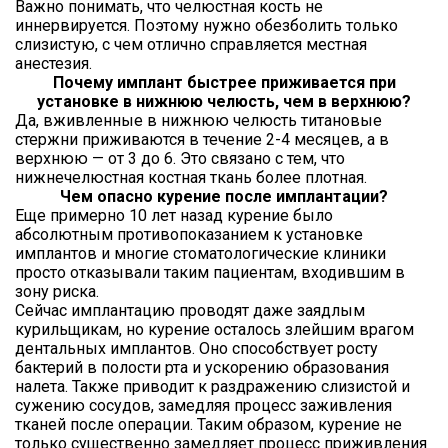
Важно понимать, что челюстная кость не
иннервируется. Поэтому нужно обезболить только
слизистую, с чем отлично справляется местная
анестезия.
Почему имплант быстрее приживается при
установке в нижнюю челюсть, чем в верхнюю?
Да, вживленные в нижнюю челюсть титановые
стержни приживаются в течение 2-4 месяцев, а в
верхнюю — от 3 до 6. Это связано с тем, что
нижнечелюстная костная ткань более плотная.
Чем опасно курение после имплантации?
Еще примерно 10 лет назад курение было
абсолютным противопоказанием к установке
имплантов и многие стоматологические клиники
просто отказывали таким пациентам, входившим в
зону риска.
Сейчас имплантацию проводят даже заядлым
курильщикам, но курение осталось злейшим врагом
дентальных имплантов. Оно способствует росту
бактерий в полости рта и ускорению образования
налета. Также приводит к раздражению слизистой и
сужению сосудов, замедляя процесс заживления
тканей после операции. Таким образом, курение не
только существенно замедляет процесс приживления