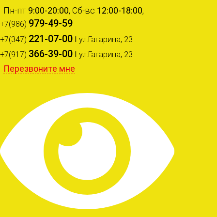
Пн-пт
9:00-20:00
, Сб-вс
12:00-18:00
,
979-49-59
+7(986)
221-07-00
+7(347)
I
ул.Гагарина, 23
366-39-00
+7(917)
I
ул.Гагарина, 23
Перезвоните мне