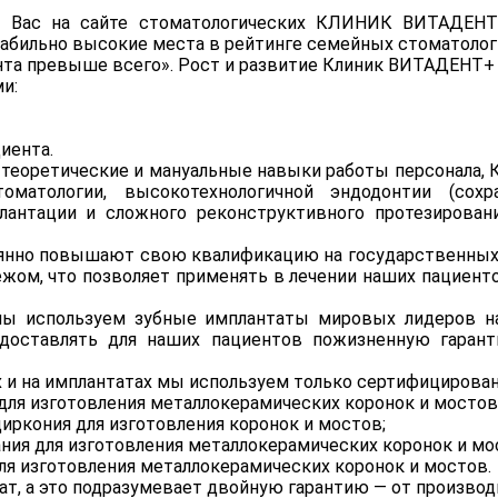
 Вас на сайте стоматологических КЛИНИК ВИТАДЕНТ
абильно высокие места в рейтинге семейных стоматоло
нта превыше всего». Рост и развитие Клиник ВИТАДЕНТ+ 
и:
иента.
теоретические и мануальные навыки работы персонала, К
томатологии, высокотехнологичной эндодонтии (сох
лантации и сложного реконструктивного протезирован
янно повышают свою квалификацию на государственных 
бежом, что позволяет применять в лечении наших пациен
мы используем зубные имплантаты мировых лидеров на
доставлять для наших пациентов пожизненную гарант
х и на имплантатах мы используем только сертифицирова
для изготовления металлокерамических коронок и мостов
иркония для изготовления коронок и мостов;
ания для изготовления металлокерамических коронок и мо
ля изготовления металлокерамических коронок и мостов.
, а это подразумевает двойную гарантию — от производи