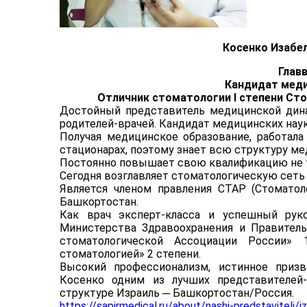
Косенко Изабе
Глав
Кандидат меди
Отличник стоматологии I степени Ст
Достойный представитель медицинской дина
родителей-врачей. Кандидат медицинских наук
Получая медицинское образование, работала
стационарах, поэтому знает всю структуру м
Постоянно повышает свою квалификацию не то
Сегодня возглавляет стоматологическую сеть
Является членом правления СТАР (Стоматол
Башкортостан.
Как врач эксперт-класса и успешный руко
Министерства Здравоохранения и Правитель
стоматологической Ассоциации России»
стоматологией» 2 степени.
Высокий профессионализм, истинное приз
Косенко одним из лучших представителей
структуре Израиль ─ Башкортостан/Россия.
https://sapirmedical.ru/about/nashi-predstaviteli/