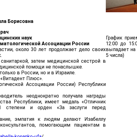
лла Борисовна
врач
цинских наук
График прие
оматологической Ассоциации России
12:00 до 15:
стии, около 30 лет продолжает дело своих
выпадает на 
.
5 числа)
 санитаркой, затем медицинской сестрой в
едицинской помощи не понаслышке.
лько в России, но и в Израиле.
 «Витадент Плюс».
огической Ассоциации России) Республики
водитель неоднократно получала награды
ства Республики, имеет медаль «Отличник
 1 степени и орден «За заслуги перед
вание, эмпатия к людям делают Изабеллу
-консультантов, помогающим пациентам в
izabella-kosenko-ufa
/