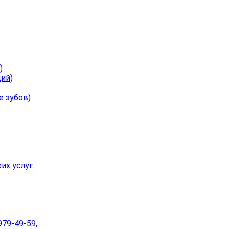
)
ий)
е зубов)
их услуг
979-49-59,