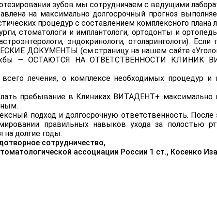
ротезировании зубов мы сотрудничаем с ведущими лабора
влена на максимально долгосрочный прогноз выполняе
стических процедур с составлением комплексного плана л
ирурги, стоматологи и имплантологи, ортодонты и ортопе
астроэнтерологи, эндокринологи, отоларингологи). Если
ЕСКИЕ ДОКУМЕНТЫ (см.страницу на нашем сайте «Уголок к
жбы — ОСТАЮТСЯ НА ОТВЕТСТВЕННОСТИ КЛИНИК ВИТ
всего лечения, о комплексе необходимых процедур и м
сделать пребывание в Клиниках ВИТАДЕНТ+ максимально
ьным.
ексный подход и долгосрочную ответственность. После 
ировании правильных навыков ухода за полостью рт
 на долгие годы.
одотворное сотрудничество,
стоматологической ассоциации России 1 ст., Косенко Из