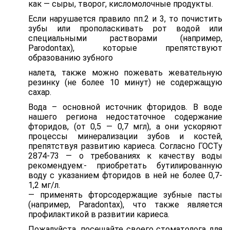
как — сыры, творог, кисломолочные продукты.
Если нарушается правило пп.2 и 3, то почистить
зубы или прополаскивать рот водой или
специальными растворами (например,
Parodontax), которые препятствуют
образованию зубного
налета, также можно пожевать жевательную
резинку (не более 10 минут) не содержащую
сахар.
Вода – основной источник фторидов. В воде
нашего региона недостаточное содержание
фторидов, (от 0,5 — 0,7 мгл), а они ускоряют
процессы минерализации зубов и костей,
препятствуя развитию кариеса. Согласно ГОСТу
2874-73 — о требованиях к качеству воды
рекомендуем:- приобретать бутилированную
воду с указанием фторидов в ней не более 0,7-
1,2 мг/л.
— применять фторсодержащие зубные пасты
(например, Paradontax), что также является
профилактикой в развитии кариеса.
Пожалуйста, посещайте своего стоматолога для