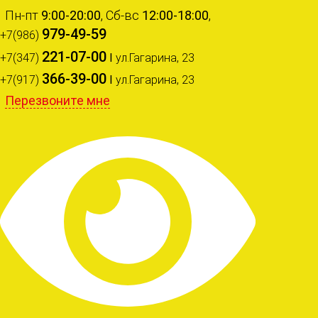
Пн-пт
9:00-20:00
, Сб-вс
12:00-18:00
,
979-49-59
+7(986)
221-07-00
+7(347)
I
ул.Гагарина, 23
366-39-00
+7(917)
I
ул.Гагарина, 23
Перезвоните мне