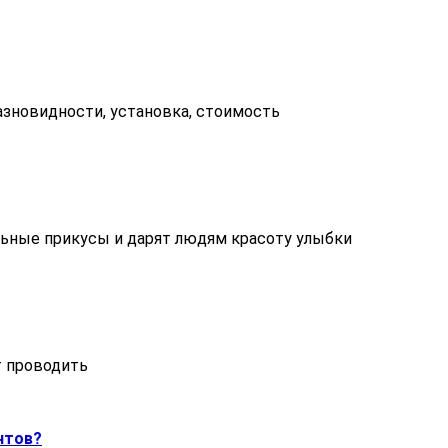
азновидности, установка, стоимость
ьные прикусы и дарят людям красоту улыбки
т проводить
нтов?